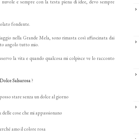
le nuvole e sempre con la testa piena di idee, devo sempre
colato fondente.
iaggio nella Grande Mela, sono rimasta così affascinata dai
sto angolo
tutto mio.
sservo la vita e quando qualcosa mi colpisce ve lo racconto
Dolce Salsarosa
?
posso star
e senza un dolce al giorno
x delle cose che mi appassionano
perché
am
o il colore rosa