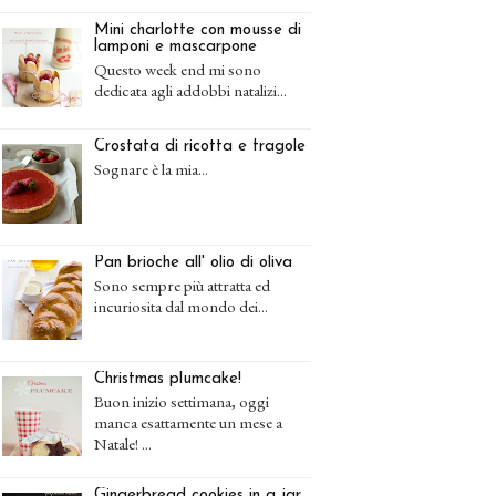
Mini charlotte con mousse di
lamponi e mascarpone
Questo week end mi sono
dedicata agli addobbi natalizi...
Crostata di ricotta e fragole
Sognare è la mia...
Pan brioche all' olio di oliva
Sono sempre più attratta ed
incuriosita dal mondo dei...
Christmas plumcake!
Buon inizio settimana, oggi
manca esattamente un mese a
Natale! ...
Gingerbread cookies in a jar