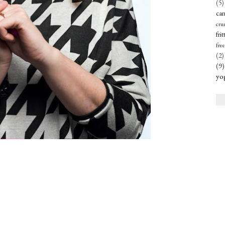
(5)
can
cru
frit
free
(2)
(9)
yo