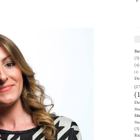
Ba
(3)
(4)
(1)
De
(17
(
De
Mac
Mirt
Pan
(3)
Ric