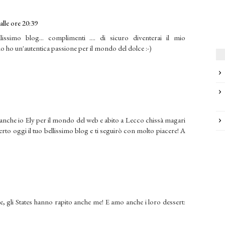
lle ore 20:39
issimo blog... complimenti .... di sicuro diventerai il mio
o ho un'autentica passione per il mondo del dolce :-)
 anche io Ely per il mondo del web e abito a Lecco chissà magari
to oggi il tuo bellissimo blog e ti seguirò con molto piacere! A
e, gli States hanno rapito anche me! E amo anche i loro dessert: