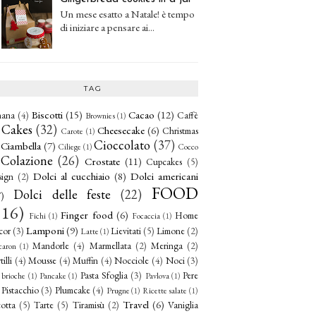
Un mese esatto a Natale! è tempo
di iniziare a pensare ai...
TAG
Biscotti
(15)
Cacao
(12)
nana
(4)
Caffè
Brownies
(1)
Cakes
(32)
Cheesecake
(6)
Christmas
Carote
(1)
Cioccolato
(37)
Ciambella
(7)
Ciliege
(1)
Cocco
Colazione
(26)
Crostate
(11)
Cupcakes
(5)
Dolci al cucchiaio
(8)
Dolci americani
sign
(2)
FOOD
Dolci delle feste
(22)
)
116)
Finger food
(6)
Home
Fichi
(1)
Focaccia
(1)
Lamponi
(9)
cor
(3)
Lievitati
(5)
Limone
(2)
Latte
(1)
Mandorle
(4)
Marmellata
(2)
Meringa
(2)
aron
(1)
illi
(4)
Mousse
(4)
Muffin
(4)
Nocciole
(4)
Noci
(3)
Pasta Sfoglia
(3)
Pere
 brioche
(1)
Pancake
(1)
Pavlova
(1)
Pistacchio
(3)
Plumcake
(4)
Prugne
(1)
Ricette salate
(1)
Travel
(6)
otta
(5)
Tarte
(5)
Tiramisù
(2)
Vaniglia