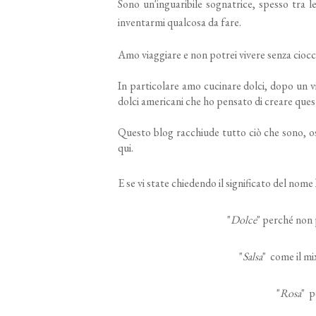
Sono un'inguaribile sognatrice, spesso tra 
inventarmi qualcosa da fare.
Amo viaggiare
e
n
on potrei vivere senza cioc
In particolare amo cucinare dolci, dopo un v
dolci americani che ho pensato di creare que
Questo
blog racchiude tut
to ciò che sono
, o
qui
.
E se vi state
chiedendo
il significato del nome
"
Dolce
"
per
ch
é
non 
"
Salsa
"
come il mi
"
Rosa
" 