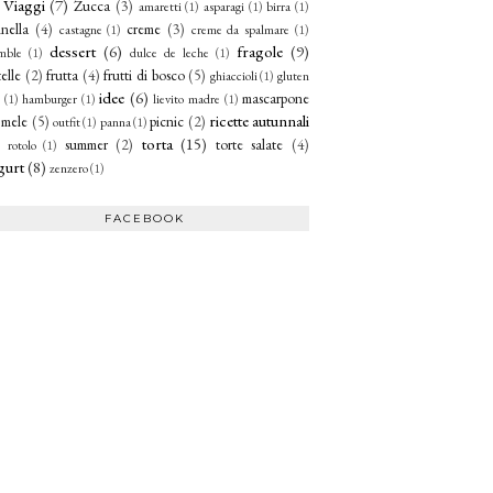
Viaggi
(7)
Zucca
(3)
amaretti
(1)
asparagi
(1)
birra
(1)
nella
(4)
creme
(3)
castagne
(1)
creme da spalmare
(1)
dessert
(6)
fragole
(9)
mble
(1)
dulce de leche
(1)
telle
(2)
frutta
(4)
frutti di bosco
(5)
ghiaccioli
(1)
gluten
idee
(6)
mascarpone
(1)
hamburger
(1)
lievito madre
(1)
ricette autunnali
mele
(5)
picnic
(2)
outfit
(1)
panna
(1)
torta
(15)
summer
(2)
torte salate
(4)
rotolo
(1)
gurt
(8)
zenzero
(1)
FACEBOOK