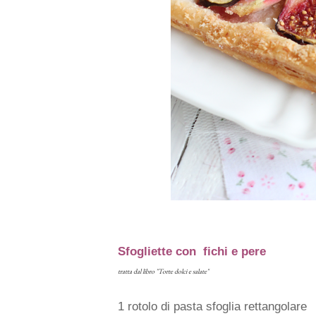
S
fogliette con fichi e pere
tratta dal libro "Torte dolci e salate"
1 rotolo di pasta sfoglia rettangolare