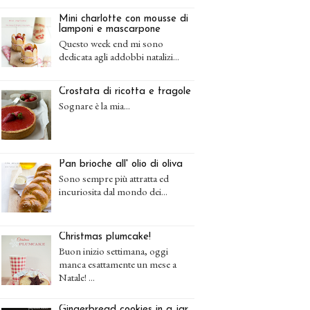
Mini charlotte con mousse di
lamponi e mascarpone
Questo week end mi sono
dedicata agli addobbi natalizi...
Crostata di ricotta e fragole
Sognare è la mia...
Pan brioche all' olio di oliva
Sono sempre più attratta ed
incuriosita dal mondo dei...
Christmas plumcake!
Buon inizio settimana, oggi
manca esattamente un mese a
Natale! ...
Gingerbread cookies in a jar