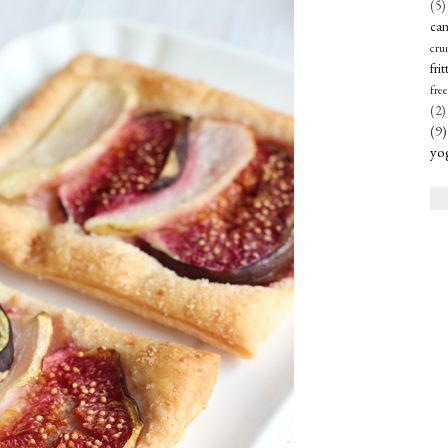
(5)
can
cru
frit
free
(2)
(9)
yo