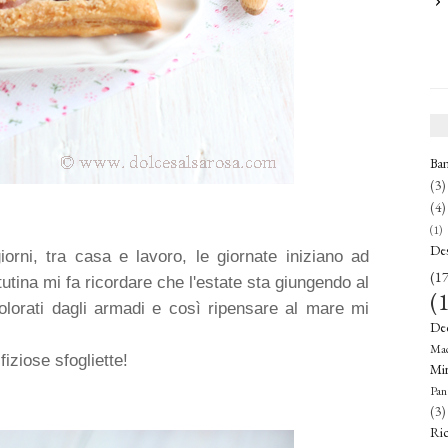
Ba
(3)
(4)
(1)
De
giorni, tra casa e lavoro, le giornate iniziano ad
(17
tina mi fa ricordare che l'estate sta giungendo al
(
 colorati dagli armadi e così ripensare al mare mi
De
Mac
iziose sfogliette!
Mirt
Pan
(3)
Ric