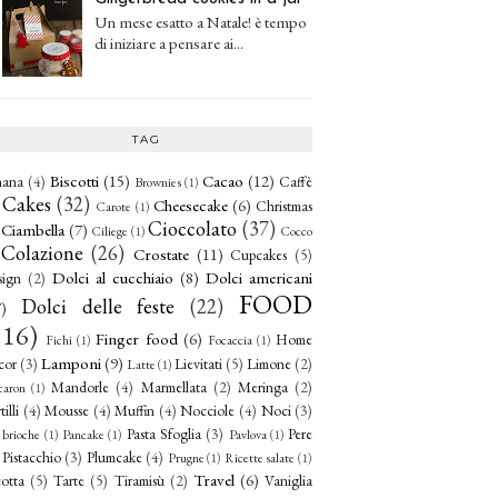
Un mese esatto a Natale! è tempo
di iniziare a pensare ai...
TAG
Biscotti
(15)
Cacao
(12)
nana
(4)
Caffè
Brownies
(1)
Cakes
(32)
Cheesecake
(6)
Christmas
Carote
(1)
Cioccolato
(37)
Ciambella
(7)
Ciliege
(1)
Cocco
Colazione
(26)
Crostate
(11)
Cupcakes
(5)
Dolci al cucchiaio
(8)
Dolci americani
sign
(2)
FOOD
Dolci delle feste
(22)
)
116)
Finger food
(6)
Home
Fichi
(1)
Focaccia
(1)
Lamponi
(9)
cor
(3)
Lievitati
(5)
Limone
(2)
Latte
(1)
Mandorle
(4)
Marmellata
(2)
Meringa
(2)
aron
(1)
illi
(4)
Mousse
(4)
Muffin
(4)
Nocciole
(4)
Noci
(3)
Pasta Sfoglia
(3)
Pere
 brioche
(1)
Pancake
(1)
Pavlova
(1)
Pistacchio
(3)
Plumcake
(4)
Prugne
(1)
Ricette salate
(1)
Travel
(6)
otta
(5)
Tarte
(5)
Tiramisù
(2)
Vaniglia