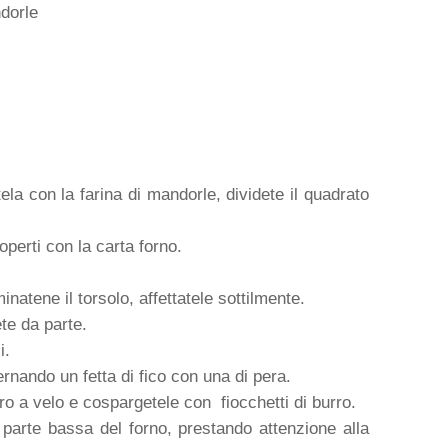
ndorle
la con la farina di mandorle, dividete il quadrato
coperti con la carta forno.
inatene il torsolo, affettatele sottilmente.
ete da parte.
li.
ternando un fetta di fico con una di pera.
ro a velo e cospargetele con fiocchetti di burro.
 parte bassa del forno, prestando attenzione alla